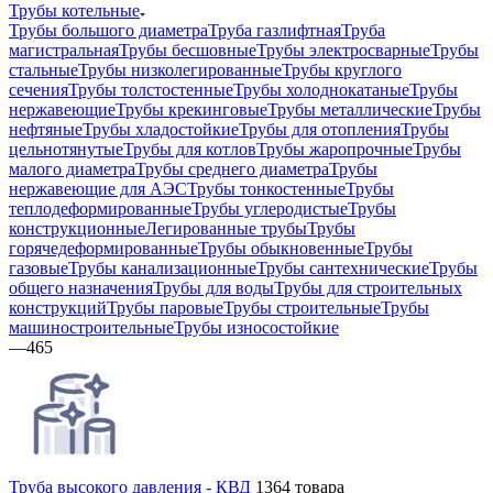
Трубы котельные
Трубы большого диаметра
Труба газлифтная
Труба
магистральная
Трубы бесшовные
Трубы электросварные
Трубы
стальные
Трубы низколегированные
Трубы круглого
сечения
Трубы толстостенные
Трубы холоднокатаные
Трубы
нержавеющие
Трубы крекинговые
Трубы металлические
Трубы
нефтяные
Трубы хладостойкие
Трубы для отопления
Трубы
цельнотянутые
Трубы для котлов
Трубы жаропрочные
Трубы
малого диаметра
Трубы среднего диаметра
Трубы
нержавеющие для АЭС
Трубы тонкостенные
Трубы
теплодеформированные
Трубы углеродистые
Трубы
конструкционные
Легированные трубы
Трубы
горячедеформированные
Трубы обыкновенные
Трубы
газовые
Трубы канализационные
Трубы сантехнические
Трубы
общего назначения
Трубы для воды
Трубы для строительных
конструкций
Трубы паровые
Трубы строительные
Трубы
машиностроительные
Трубы износостойкие
—
465
Труба высокого давления - КВД
1364 товара