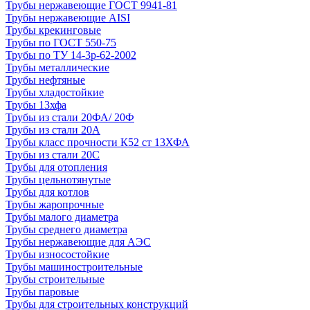
Трубы нержавеющие ГОСТ 9941-81
Трубы нержавеющие AISI
Трубы крекинговые
Трубы по ГОСТ 550-75
Трубы по ТУ 14-3р-62-2002
Трубы металлические
Трубы нефтяные
Трубы хладостойкие
Трубы 13хфа
Трубы из стали 20ФА/ 20Ф
Трубы из стали 20А
Трубы класс прочности К52 ст 13ХФА
Трубы из стали 20С
Трубы для отопления
Трубы цельнотянутые
Трубы для котлов
Трубы жаропрочные
Трубы малого диаметра
Трубы среднего диаметра
Трубы нержавеющие для АЭС
Трубы износостойкие
Трубы машиностроительные
Трубы строительные
Трубы паровые
Трубы для строительных конструкций